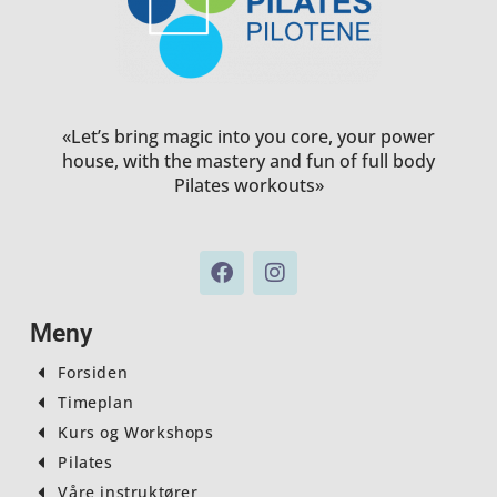
«Let’s bring magic into you core, your power
house, with the mastery and fun of full body
Pilates workouts»
F
I
a
n
c
s
e
t
Meny
b
a
o
g
Forsiden
o
r
Timeplan
k
a
Kurs og Workshops
m
Pilates
Våre instruktører