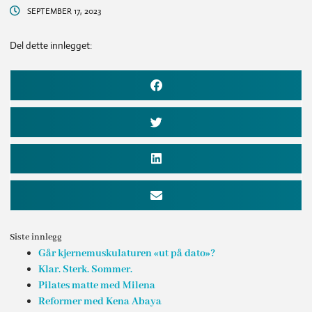
SEPTEMBER 17, 2023
Del dette innlegget:
Siste innlegg
Går kjernemuskulaturen «ut på dato»?
Klar. Sterk. Sommer.
Pilates matte med Milena
Reformer med Kena Abaya