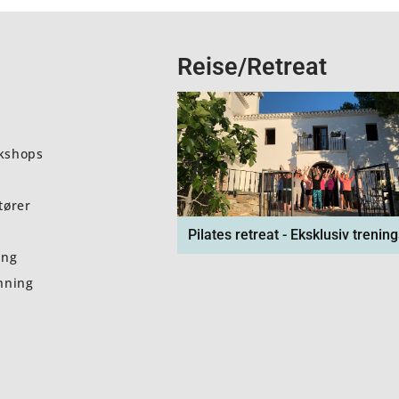
Reise/Retreat
kshops
tører
Pilates retreat - Eksklusiv trening
ing
nning