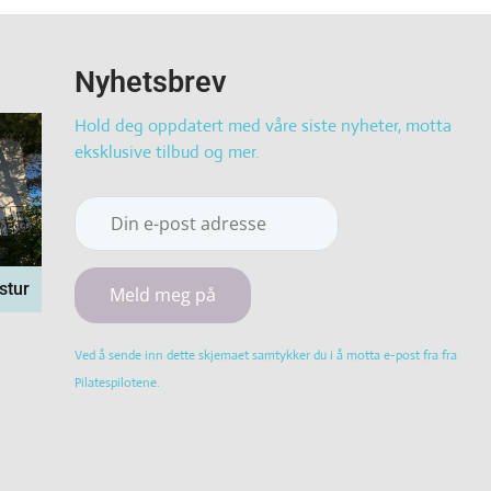
Nyhetsbrev
Hold deg oppdatert med våre siste nyheter, motta
eksklusive tilbud og mer.
stur
Constant
Ved å sende inn dette skjemaet samtykker du i å motta e-post fra fra
Contact
Pilatespilotene.
Use.
Please
leave
this