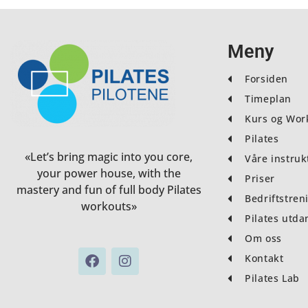
Meny
Forsiden
Timeplan
Kurs og Wor
Pilates
«Let’s bring magic into you core,
Våre instruk
your power house, with the
Priser
mastery and fun of full body Pilates
Bedriftstren
workouts»
Pilates utda
Om oss
F
I
Kontakt
a
n
Pilates Lab
c
s
e
t