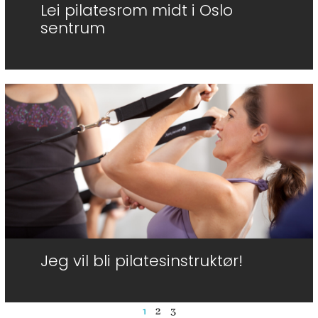
Lei pilatesrom midt i Oslo
sentrum
Jeg vil bli pilatesinstruktør!
1
2
3