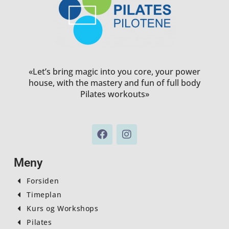
«Let’s bring magic into you core, your power
house, with the mastery and fun of full body
Pilates workouts»
F
I
a
n
c
s
e
t
Meny
b
a
o
g
Forsiden
o
r
Timeplan
k
a
Kurs og Workshops
m
Pilates