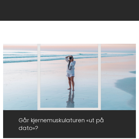
Side
Side
Side
Går kjernemuskulaturen «ut på
dato»?