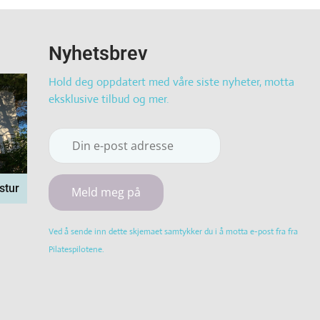
Nyhetsbrev
Hold deg oppdatert med våre siste nyheter, motta
eksklusive tilbud og mer.
stur
Constant
Ved å sende inn dette skjemaet samtykker du i å motta e-post fra fra
Contact
Pilatespilotene.
Use.
Please
leave
this