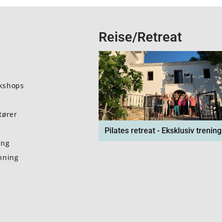
Reise/Retreat
kshops
tører
Pilates retreat - Eksklusiv trening
ing
nning