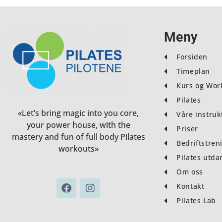
Meny
Forsiden
Timeplan
Kurs og Wor
Pilates
«Let’s bring magic into you core,
Våre instruk
your power house, with the
Priser
mastery and fun of full body Pilates
Bedriftstren
workouts»
Pilates utda
Om oss
F
I
Kontakt
a
n
Pilates Lab
c
s
e
t