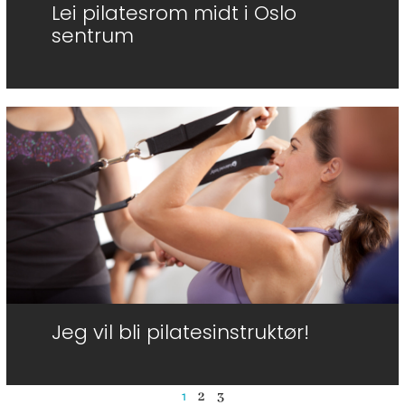
Lei pilatesrom midt i Oslo
sentrum
Jeg vil bli pilatesinstruktør!
1
2
3