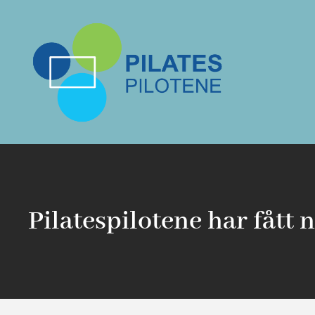
Hopp
rett
til
innholdet
Pilatespilotene har fått 