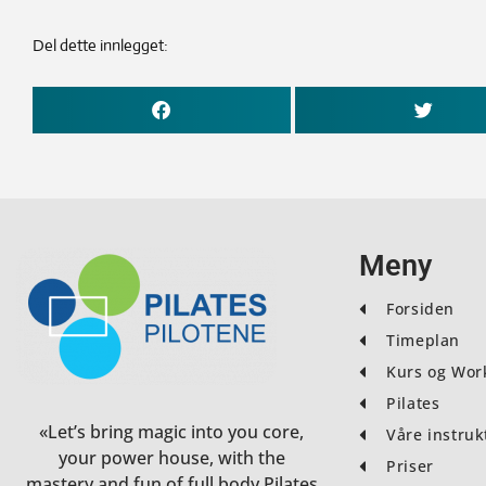
Del dette innlegget:
Meny
Forsiden
Timeplan
Kurs og Wor
Pilates
«Let’s bring magic into you core,
Våre instruk
your power house, with the
Priser
mastery and fun of full body Pilates