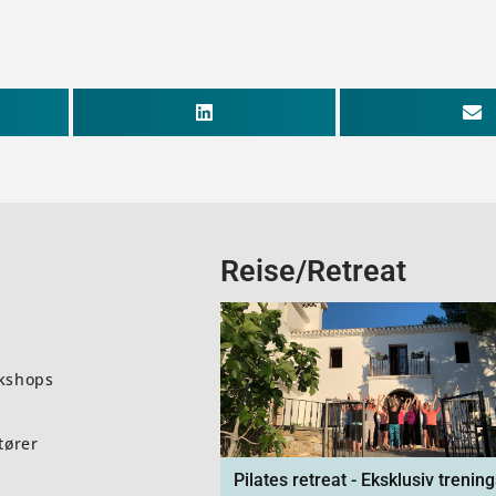
Reise/Retreat
kshops
tører
Pilates retreat - Eksklusiv trening