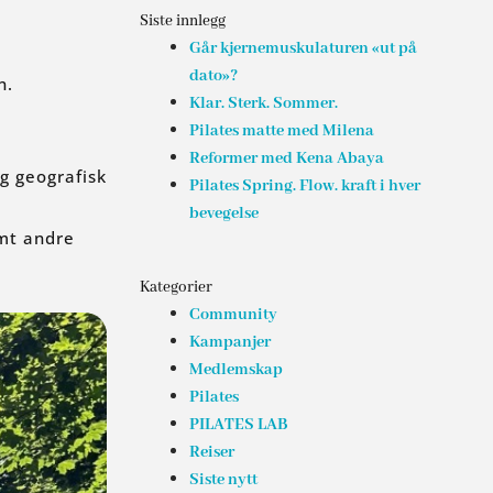
Siste innlegg
Går kjernemuskulaturen «ut på
dato»?
n.
Klar. Sterk. Sommer.
Pilates matte med Milena
Reformer med Kena Abaya
ig geografisk
Pilates Spring. Flow. kraft i hver
bevegelse
amt andre
Kategorier
Community
Kampanjer
Medlemskap
Pilates
PILATES LAB
Reiser
Siste nytt