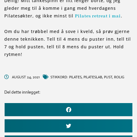
Deilig! Mitt tankespinn er litt lenger borte, og jeg
gleder meg til å komme i gang med hverdagens
Pilatesøkter, og ikke minst til
.
Pilates retreat i mai
Om du har trøbbel med å sove i kveld, så prøv gjerne
denne teknikken. Tell til 4 mens du puster inn, tell til
7 og hold pusten, tell til 8 mens du puster ut. Hold
rytmen!
AUGUST 24, 2021
STIKKORD:
PILATES
,
PILATESLAB
,
PUST
,
ROLIG
Del dette innlegget: