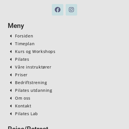
F
I
a
n
c
s
e
t
Meny
b
a
o
g
Forsiden
o
r
Timeplan
k
a
Kurs og Workshops
m
Pilates
Våre instruktører
Priser
Bedriftstrening
Pilates utdanning
Om oss
Kontakt
Pilates Lab
Reise/Retreat