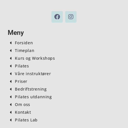
F
I
a
n
c
s
e
t
Meny
b
a
o
g
Forsiden
o
r
Timeplan
k
a
Kurs og Workshops
m
Pilates
Våre instruktører
Priser
Bedriftstrening
Pilates utdanning
Om oss
Kontakt
Pilates Lab