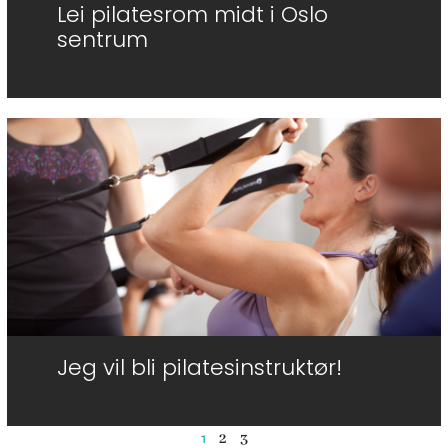
Lei pilatesrom midt i Oslo
sentrum
Jeg vil bli pilatesinstruktør!
1
2
3