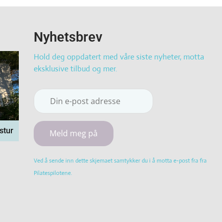
Nyhetsbrev
Hold deg oppdatert med våre siste nyheter, motta
eksklusive tilbud og mer.
stur
Constant
Ved å sende inn dette skjemaet samtykker du i å motta e-post fra fra
Contact
Pilatespilotene.
Use.
Please
leave
this