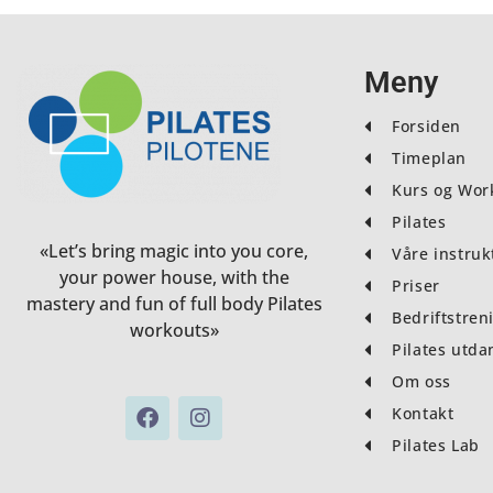
Meny
Forsiden
Timeplan
Kurs og Wor
Pilates
«Let’s bring magic into you core,
Våre instruk
your power house, with the
Priser
mastery and fun of full body Pilates
Bedriftstren
workouts»
Pilates utda
Om oss
F
I
Kontakt
a
n
Pilates Lab
c
s
e
t