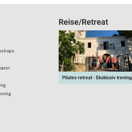
Reise/Retreat
kshops
tører
Pilates retreat - Eksklusiv trening
ing
nning