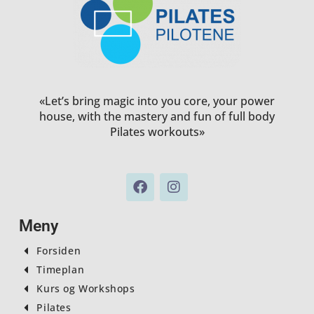
«Let’s bring magic into you core, your power
house, with the mastery and fun of full body
Pilates workouts»
F
I
a
n
c
s
e
t
Meny
b
a
o
g
Forsiden
o
r
Timeplan
k
a
Kurs og Workshops
m
Pilates