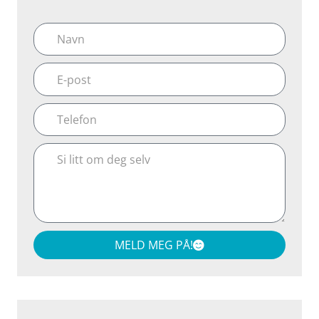
Navn
E-
post
Telefon
Si
litt
om
deg
selv
MELD MEG PÅ!