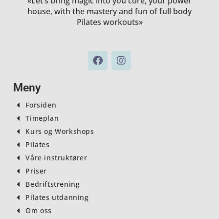
«Let’s bring magic into you core, your power
house, with the mastery and fun of full body
Pilates workouts»
F
I
a
n
c
s
e
t
Meny
b
a
o
g
Forsiden
o
r
Timeplan
k
a
Kurs og Workshops
m
Pilates
Våre instruktører
Priser
Bedriftstrening
Pilates utdanning
Om oss