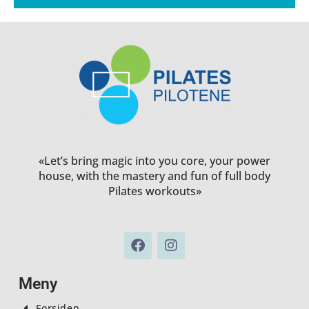
«Let’s bring magic into you core, your power
house, with the mastery and fun of full body
Pilates workouts»
F
I
a
n
c
s
e
t
Meny
b
a
o
g
Forsiden