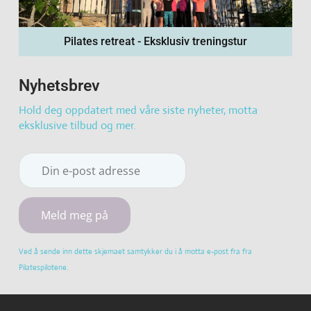
Pilates retreat - Eksklusiv treningstur
Nyhetsbrev
Hold deg oppdatert med våre siste nyheter, motta
eksklusive tilbud og mer.
Constant
Ved å sende inn dette skjemaet samtykker du i å motta e-post fra fra
Contact
Pilatespilotene.
Use.
Please