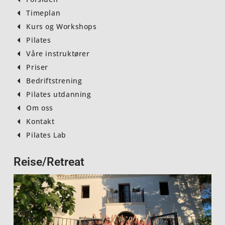
o
r
Timeplan
k
a
Kurs og Workshops
m
Pilates
Våre instruktører
Priser
Bedriftstrening
Pilates utdanning
Om oss
Kontakt
Pilates Lab
Reise/Retreat